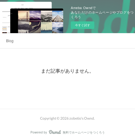
Ameba Owndで
あなただけのホームページやブログをつ
くろう
今すぐ試す
Blog
まだ記事がありません。
Copyright ©
2026
zobetio's Ownd
.
Powered by
無料でホームページをつくろう
AmebaOwnd